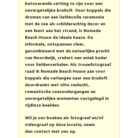
betoverende setting te zijn voor een
onvergetelijke bruiloft. Voor koppels die
dromen van een liefdevolle ceremonie
met de zee als schilderachtig decor en
een feest aan het strand, is Nomade
Beach House de ideale keuze. De
informele, ontspannen sfeer,
gecombineerd met de natuurlijke pracht
van Noordwijk, creëert een uniek kader
voor liefdesverhalen. Als trouwfotograaf
raad ik Nomade Beach House aan voor
koppels die verlangen naar een bruiloft
doordrenkt met zilte zeelucht,
romantische zonsondergangen en
onvergetelijke momenten vastgelegd in
tijdloze beelden.
Wil je ons boeken als fotograaf en/of
videograaf op deze locatie, neem
dan
contact
met ons op.