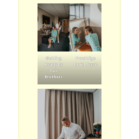
Getting
Prachtige
Ready by
bruid Joyce
Two
Brothers