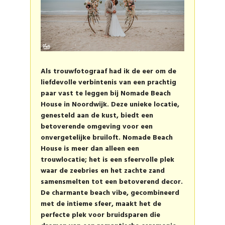
Als trouwfotograaf had ik de eer om de
liefdevolle verbintenis van een prachtig
paar vast te leggen bij
Nomade Beach
House in Noordwijk
. Deze unieke locatie,
genesteld aan de kust, biedt een
betoverende omgeving voor een
onvergetelijke bruiloft. Nomade Beach
House is meer dan alleen een
trouwlocatie; het is een sfeervolle plek
waar de zeebries en het zachte zand
samensmelten tot een betoverend decor.
De charmante beach vibe, gecombineerd
met de intieme sfeer, maakt het de
perfecte plek voor bruidsparen die