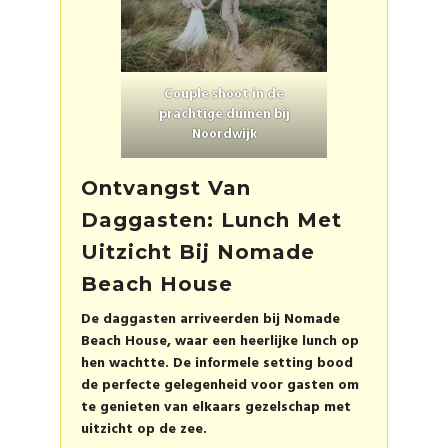
Couple shoot in de
prachtige duinen bij
Noordwijk
Ontvangst Van
Daggasten: Lunch Met
Uitzicht Bij Nomade
Beach House
De daggasten arriveerden bij Nomade
Beach House, waar een heerlijke lunch op
hen wachtte. De informele setting bood
de perfecte gelegenheid voor gasten om
te genieten van elkaars gezelschap met
uitzicht op de zee.