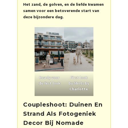
Het zand, de golven, en de liefde kwamen
samen voor een betoverende start van
deze bijzondere dag.
Ready voor
First look
de first look
by Shots by
Charlotte
Coupleshoot: Duinen En
Strand Als Fotogeniek
Decor Bij Nomade