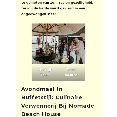
te genieten van zon, zee en gezelligheid,
terwijl de liefde werd gevierd in een
ongedwongen sfeer.
Heerlijk
Taart
Taart
moment
Avondmaal In
Buffetstijl: Culinaire
Verwennerij Bij Nomade
Beach House