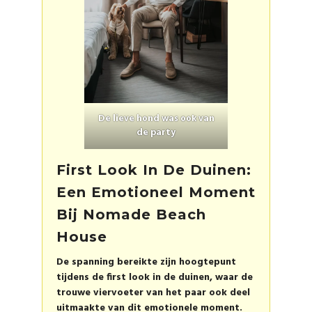
De lieve hond was ook van
de party
First Look In De Duinen:
Een Emotioneel Moment
Bij Nomade Beach
House
De spanning bereikte zijn hoogtepunt
tijdens de first look in de duinen, waar de
trouwe viervoeter van het paar ook deel
uitmaakte van dit emotionele moment.