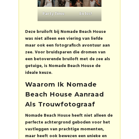
Party Time
En los!
Deze bruiloft bij Nomade Beach House
was niet alleen een viering van liefde
maar ook een fotografisch avontuur aan
zee. Voor bruidsparen die dromen van
een betoverende bruiloft met de zee als
getuige, is Nomade Beach House de
ideale keuze.
Waarom Ik Nomade
Beach House Aanraad
Als Trouwfotograaf
Nomade Beach House heeft niet alleen de
perfecte achtergrond geboden voor het
vastleggen van prachtige momenten,
maar heeft ook bewezen een unieke en