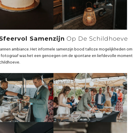
Sfeervol Samenzijn
Op De Schildhoeve
spannen ambiance. Het informele samenzijn bood talloze mogelijkheden om
ls fotograaf was het een genoegen om de spontane en liefdevolle momen
childhoeve.