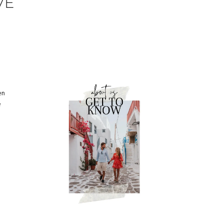
VE
en
e