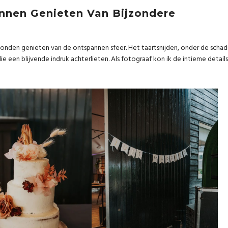
annen Genieten Van Bijzondere
konden genieten van de ontspannen sfeer. Het taartsnijden, onder de scha
n blijvende indruk achterlieten. Als fotograaf kon ik de intieme details